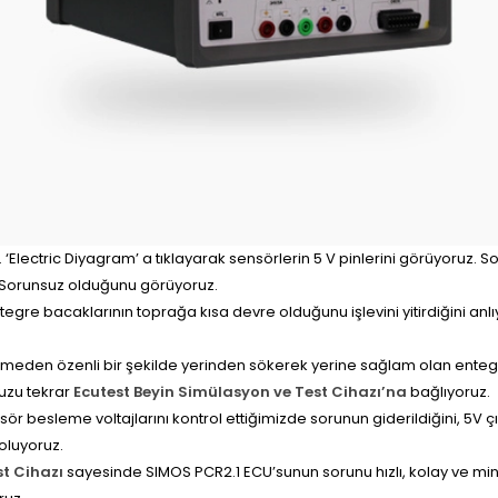
‘Electric Diyagram’ a tıklayarak sensörlerin 5 V pinlerini görüyoruz.
. Sorunsuz olduğunu görüyoruz.
tegre bacaklarının toprağa kısa devre olduğunu işlevini yitirdiğini anlı
ermeden özenli bir şekilde yerinden sökerek yerine sağlam olan entegre
uzu tekrar
Ecutest Beyin Simülasyon ve Test Cihazı’na
bağlıyoruz.
ör besleme voltajlarını kontrol ettiğimizde sorunun giderildiğini, 5V ç
oluyoruz.
st Cihazı
sayesinde SIMOS PCR2.1 ECU’sunun sorunu hızlı, kolay ve m