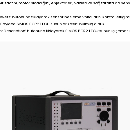
aatini, motor sıcaklığını, enjektörleri, valfleri ve sağ tarafta da sensö
wers’ butonuna tıklayarak sensör besleme voltajlarını kontrol ettiği
k. Böylece SIMOS PCR2.1 ECU’sunun arızasını bulmuş olduk.
t Description’ butonuna tıklayarak SIMOS PCR2.1 ECU’sunun iç şeması