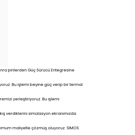
 Sonra pinlerden Güç Sürücü Entegresine
yoruz. Bu işlemi beyine güç verip bir termal
mizi yerleştiriyoruz. Bu işlemi
ıkış verdiklerini simülasyon ekranımızda
inimum maliyetle çözmüş oluyoruz. SIMOS