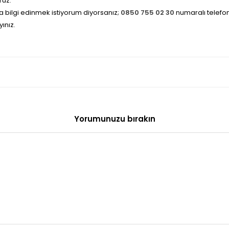
ruz.
 bilgi edinmek istiyorum diyorsanız;
0850 755 02 30
numaralı telefonl
yınız.
Yorumunuzu bırakın