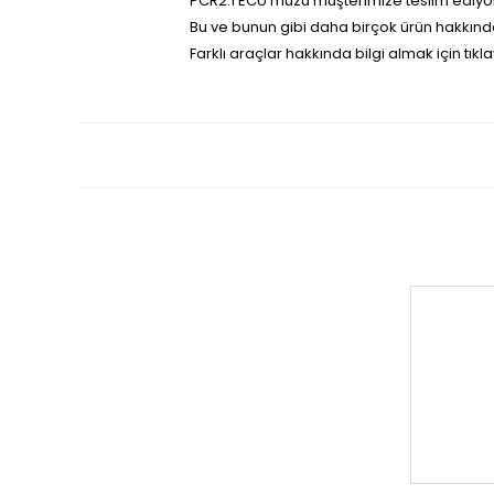
PCR2.1 ECU’muzu müşterimize teslim ediyo
Bu ve bunun gibi daha birçok ürün hakkında
Farklı araçlar hakkında bilgi almak için tıkla