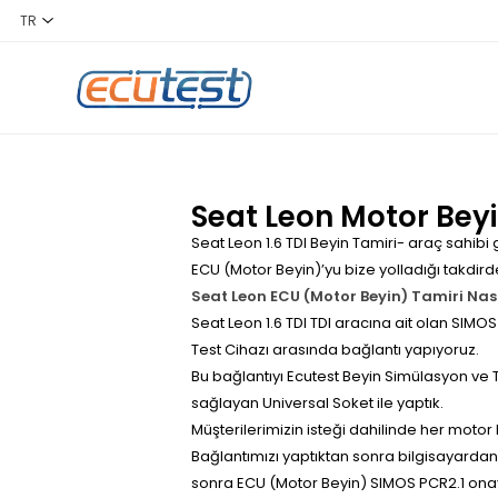
Seat Leon Motor Beyi
Seat Leon 1.6 TDI Beyin Tamiri- araç sahibi
ECU (Motor Beyin)’yu bize yolladığı takdi
Seat Leon ECU (Motor Beyin) Tamiri Nası
Seat Leon 1.6 TDI TDI aracına ait olan SI
Test Cihazı arasında bağlantı yapıyoruz.
Bu bağlantıyı Ecutest Beyin Simülasyon ve T
sağlayan Universal Soket ile yaptık.
Müşterilerimizin isteği dahilinde her motor
Bağlantımızı yaptıktan sonra bilgisayarda
sonra ECU (Motor Beyin) SIMOS PCR2.1 onay