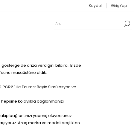
Kaydol
Giriş Yap
gösterge de arıza verdiğini bildirdi. Bizde
)’sunu masaüstüne aldık.
 PCR2.1
ile Ecutest Beyin Simülasyon ve
in hepsine kolaylıkla bağlanmanızı
 takıp bağlantınızı yapmış oluyorsunuz.
çıyoruz. Araç marka ve modeli seçtikten