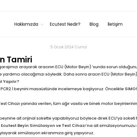
Hakkımızda
Ecutest Nedir?
Blog
İletişim
5 Ocak 2024 Cuma
n Tamiri
 garajımızı arayarak aracının ECU (Motor Beyin) ‘sunda sorun olduğunu 
rde yardımcı olacağımızı söyledik. Daha sonra aracın ECU (Motor Beyin
l Yapılır?
MOS PCR2.1 beynini masaüstünde incelemeye başlıyoruz. Öncelikle
SIMOS
est Cihazı yanında verilen, tüm ağır vasıta ve binek motor beyinlerin
 beynine ait orijinal sokette yapabiliyoruz böylece direk ECU’ya soketi
n
Ecutest Beyin Simülasyon ve Test Cihazı’na
ait simülasyonumuzu a
layarak simülasyon ekranımıza giriş yapıyoruz.