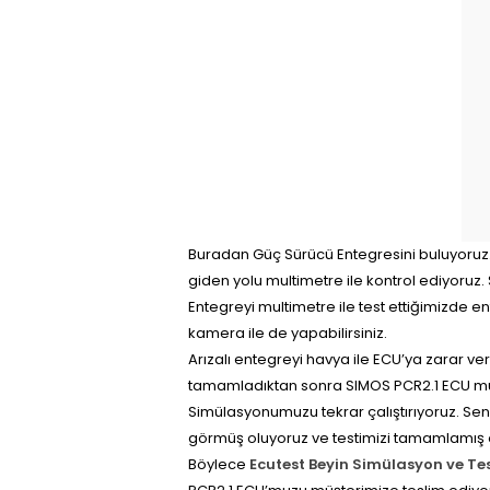
Buradan Güç Sürücü Entegresini buluyoruz. 
giden yolu multimetre ile kontrol ediyoruz
Entegreyi multimetre ile test ettiğimizde en
kamera ile de yapabilirsiniz.
Arızalı entegreyi havya ile ECU’ya zarar v
tamamladıktan sonra SIMOS PCR2.1 ECU m
Simülasyonumuzu tekrar çalıştırıyoruz. Sens
görmüş oluyoruz ve testimizi tamamlamış 
Böylece
Ecutest Beyin Simülasyon ve Te