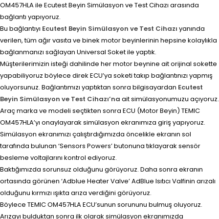
OM457HLA ile Ecutest Beyin Simülasyon ve Test Cihazı arasında
bağlantı yapıyoruz.
Bu bağlantıyı
Ecutest Beyin Simülasyon ve Test Cihazı
yanında
verilen, tüm ağır vasıta ve binek motor beyinlerinin hepsine kolaylıkla
bağlanmanızı sağlayan Universal Soket ile yaptık.
Müşterilerimizin isteği dahilinde her motor beynine ait orijinal sokette
yapabiliyoruz böylece direk ECU’ya soketi takıp bağlantınızı yapmış
oluyorsunuz. Bağlantımızı yaptıktan sonra bilgisayardan
Ecutest
Beyin Simülasyon ve Test Cihazı’na
ait simülasyonumuzu açıyoruz.
Araç marka ve modeli seçtikten sonra ECU (Motor Beyin) TEMIC
OM457HLA’yı onaylayarak simülasyon ekranımıza giriş yapıyoruz.
Simülasyon ekranımızı çalıştırdığımızda öncelikle ekranın sol
tarafında bulunan ‘Sensors Powers’ butonuna tıklayarak sensör
besleme voltajlarını kontrol ediyoruz.
Baktığımızda sorunsuz olduğunu görüyoruz. Daha sonra ekranın
ortasında görünen ‘Adblue Heater Valve’ AdBlue Isıtıcı Valfinin arızalı
olduğunu kırmızı ışıkta arıza verdiğini görüyoruz.
Böylece TEMIC OM457HLA ECU’sunun sorununu bulmuş oluyoruz.
Arızayı bulduktan sonra ilk olarak simülasyon ekranımızda