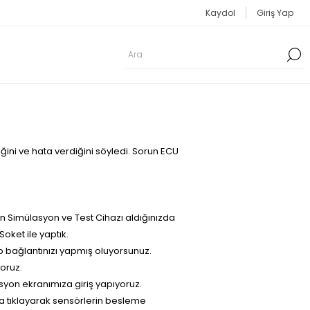
Kaydol
Giriş Yap
ini ve hata verdiğini söyledi. Sorun ECU
in Simülasyon ve Test Cihazı aldığınızda
oket ile yaptık.
ıp bağlantınızı yapmış oluyorsunuz.
oruz.
yon ekranımıza giriş yapıyoruz.
na tıklayarak sensörlerin besleme