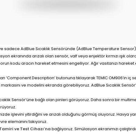
ruz ve sadece AdBlue Sıcaklık Sensöründe (AdBlue Temperature Sensor
syon ekranında arızalı olan sensör, valf veya enjektör kırmızı ışık olara
sorun kodu aracın hareket etmesini engelliyor. Ağır vasıtanızı hareket
an ‘Component Description’ butonuna tıklayarak TEMIC OM906’in iç s
, markasını ve modelini ekranda görebiliyoruz. AdBlue Sıcaklık Sensö
aklık Sensör’üne bağlı olan pinleri görüyoruz. Daha sonra bir multime
örüyoruz.
izde işlevini yitirdiğini ve arızalı olduğunu görmüş oluyoruz. Havya 
re elemanını takıyoruz.
 Tamiri ve Test Cihazı’na
bağlıyoruz. Simülasyon ekranımızı çalıştırd