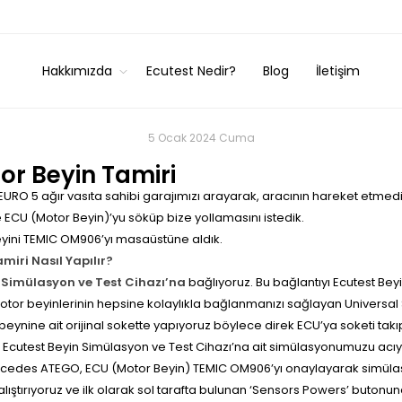
Hakkımızda
Ecutest Nedir?
Blog
İletişim
5 Ocak 2024 Cuma
r Beyin Tamiri
O 5 ağır vasıta sahibi garajımızı arayarak, aracının hareket etmediğ
ECU (Motor Beyin)’yu söküp bize yollamasını istedik.
yini TEMIC OM906’yı masaüstüne aldık.
ri Nasıl Yapılır?
 Simülasyon ve Test Cihazı’na
bağlıyoruz. Bu bağlantıyı Ecutest Bey
otor beyinlerinin hepsine kolaylıkla bağlanmanızı sağlayan Universal S
 beynine ait orijinal sokette yapıyoruz böylece direk ECU’ya soketi tak
n Ecutest Beyin Simülasyon ve Test Cihazı’na ait simülasyonumuzu acıy
cedes ATEGO, ECU (Motor Beyin) TEMIC OM906’yı onaylayarak simülas
ştırıyoruz ve ilk olarak sol tarafta bulunan ‘Sensors Powers’ butonu