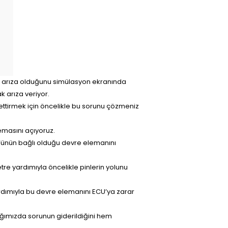
) arıza olduğunu simülasyon ekranında
k arıza veriyor.
 ettirmek için öncelikle bu sorunu çözmeniz
emasını açıyoruz.
r’ünün bağlı olduğu devre elemanını
tre yardımıyla öncelikle pinlerin yolunu
yardımıyla bu devre elemanını ECU’ya zarar
ığımızda sorunun giderildiğini hem