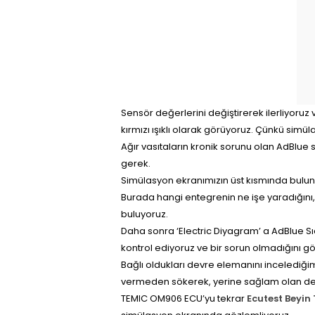
Sensör değerlerini değiştirerek ilerliyo
kırmızı ışıklı olarak görüyoruz. Çünkü simüla
Ağır vasıtaların kronik sorunu olan AdBlue 
gerek.
Simülasyon ekranımızın üst kısmında bulun
Burada hangi entegrenin ne işe yaradığını
buluyoruz.
Daha sonra ‘Electric Diyagram’ a AdBlue Sıc
kontrol ediyoruz ve bir sorun olmadığını g
Bağlı oldukları devre elemanını incelediğim
vermeden sökerek, yerine sağlam olan dev
TEMIC OM906 ECU’yu tekrar
Ecutest Beyin