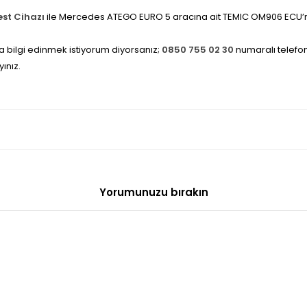
est Cihazı
ile Mercedes ATEGO EURO 5 aracına ait TEMIC OM906 ECU’n
 bilgi edinmek istiyorum diyorsanız;
0850 755 02 30
numaralı telefonl
yınız.
Yorumunuzu bırakın