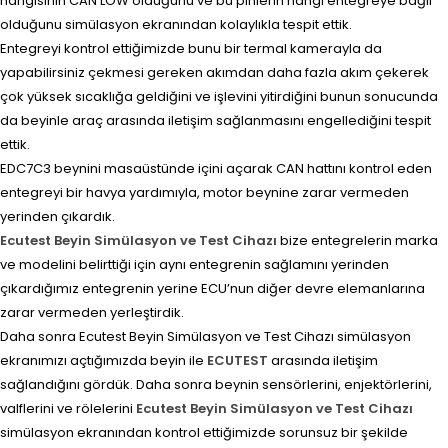
hangisinin CAN LOW olduğunu ve bu pinlerin hangi entegreye bağlı
olduğunu simülasyon ekranından kolaylıkla tespit ettik.
Entegreyi kontrol ettiğimizde bunu bir termal kamerayla da
yapabilirsiniz çekmesi gereken akımdan daha fazla akım çekerek
çok yüksek sıcaklığa geldiğini ve işlevini yitirdiğini bunun sonucunda
da beyinle araç arasında iletişim sağlanmasını engellediğini tespit
ettik.
EDC7C3 beynini masaüstünde içini açarak CAN hattını kontrol eden
entegreyi bir havya yardımıyla, motor beynine zarar vermeden
yerinden çıkardık.
Ecutest Beyin Simülasyon ve Test Cihazı
bize entegrelerin marka
ve modelini belirttiği için aynı entegrenin sağlamını yerinden
çıkardığımız entegrenin yerine ECU’nun diğer devre elemanlarına
zarar vermeden yerleştirdik.
Daha sonra Ecutest Beyin Simülasyon ve Test Cihazı simülasyon
ekranımızı açtığımızda beyin ile
ECUTEST
arasında iletişim
sağlandığını gördük. Daha sonra beynin sensörlerini, enjektörlerini,
valflerini ve rölelerini
Ecutest Beyin Simülasyon ve Test Cihazı
simülasyon ekranından kontrol ettiğimizde sorunsuz bir şekilde