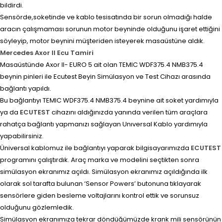
bildirdi.
Sensörde,soketinde ve kablo tesisatında bir sorun olmadığı halde
aracın çalışmaması sorunun motor beyninde olduğunu işaret ettiğini
söyleyip, motor beynini müşteriden isteyerek masaüstüne aldık.
Mercedes Axor II Ecu Tamiri
Masaüstünde Axor II- EURO 5 ait olan TEMIC WDF375.4 NMB375.4
beynin pinleri ile Ecutest Beyin Simülasyon ve Test Cihazı arasında
bağlantı yapıldı.
Bu bağlantıyı TEMIC WDF375.4 NMB375.4 beynine ait soket yardımıyla
ya da
ECUTEST
cihazını aldığınızda yanında verilen tüm araçlara
rahatça bağlantı yapmanızı sağlayan Unıversal Kablo yardımıyla
yapabilirsiniz.
Üniversal kablomuz ile bağlantıyı yaparak bilgisayarımızda
ECUTEST
programını çalıştırdık. Araç marka ve modelini seçtikten sonra
simülasyon ekranımız açıldı. Simülasyon ekranımız açıldığında ilk
olarak sol tarafta bulunan ‘Sensor Powers’ butonuna tıklayarak
sensörlere giden besleme voltajlarını kontrol ettik ve sorunsuz
olduğunu gözlemledik.
Simülasyon ekranımıza tekrar döndüğümüzde krank mili sensörünün