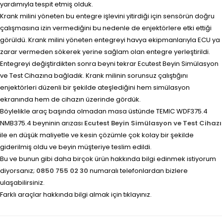
yardımıyla tespit etmiş olduk.
Krank milini yöneten bu entegre işlevini yitirdiği için sensörün doğru
çalışmasına izin vermediğini bu nedenle de enjektörlere etki ettiği
görüldü. Krank milini yöneten entegreyi havya ekipmanlarıyla ECU ya
zarar vermeden sökerek yerine sağlam olan entegre yerleştirildi.
Entegreyi değiştirdikten sonra beyni tekrar Ecutest Beyin Simülasyon
ve Test Cihazına bağladık. Krank milinin sorunsuz çalıştığını
enjektörleri düzenli bir şekilde ateşlediğini hem simülasyon
ekranında hem de cihazın üzerinde gördük.
Böylelikle araç başında olmadan masa üstünde TEMIC WDF375.4
NMB375.4 beyninin arızası
Ecutest Beyin Simülasyon ve Test Cihazı
ile en düşük maliyetle ve kesin çözümle çok kolay bir şekilde
giderilmiş oldu ve beyin müşteriye teslim edildi.
Bu ve bunun gibi daha birçok ürün hakkında bilgi edinmek istiyorum
diyorsanız;
0850 755 02 30
numaralı telefonlardan bizlere
ulaşabilirsiniz.
Farklı araçlar hakkında bilgi almak için tıklayınız.