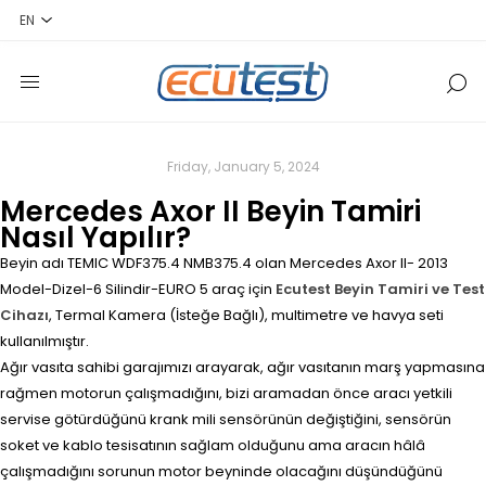
Friday, January 5, 2024
Mercedes Axor II Beyin Tamiri
Nasıl Yapılır?
Beyin adı TEMIC WDF375.4 NMB375.4 olan Mercedes Axor II- 2013
Model-Dizel-6 Silindir-EURO 5 araç için
Ecutest Beyin Tamiri ve Test
Cihazı
, Termal Kamera (İsteğe Bağlı), multimetre ve havya seti
kullanılmıştır.
Ağır vasıta sahibi garajımızı arayarak, ağır vasıtanın marş yapmasına
rağmen motorun çalışmadığını, bizi aramadan önce aracı yetkili
servise götürdüğünü krank mili sensörünün değiştiğini, sensörün
soket ve kablo tesisatının sağlam olduğunu ama aracın hâlâ
çalışmadığını sorunun motor beyninde olacağını düşündüğünü