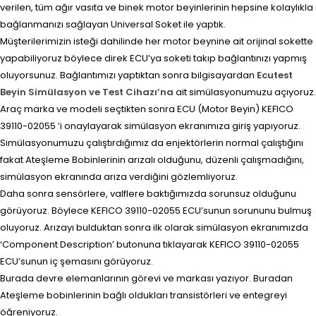
verilen, tüm ağır vasıta ve binek motor beyinlerinin hepsine kolaylıkla
bağlanmanızı sağlayan Universal Soket ile yaptık.
Müşterilerimizin isteği dahilinde her motor beynine ait orijinal sokette
yapabiliyoruz böylece direk ECU’ya soketi takıp bağlantınızı yapmış
oluyorsunuz. Bağlantımızı yaptıktan sonra bilgisayardan
Ecutest
Beyin Simülasyon ve Test Cihazı’na
ait simülasyonumuzu açıyoruz.
Araç marka ve modeli seçtikten sonra ECU (Motor Beyin) KEFICO
39110-02055 ’i onaylayarak simülasyon ekranımıza giriş yapıyoruz.
Simülasyonumuzu çalıştırdığımız da enjektörlerin normal çalıştığını
fakat Ateşleme Bobinlerinin arızalı olduğunu, düzenli çalışmadığını,
simülasyon ekranında arıza verdiğini gözlemliyoruz.
Daha sonra sensörlere, valflere baktığımızda sorunsuz olduğunu
görüyoruz. Böylece KEFICO 39110-02055 ECU’sunun sorununu bulmuş
oluyoruz. Arızayı bulduktan sonra ilk olarak simülasyon ekranımızda
‘Component Description’ butonuna tıklayarak KEFICO 39110-02055
ECU’sunun iç şemasını görüyoruz.
Burada devre elemanlarının görevi ve markası yazıyor. Buradan
Ateşleme bobinlerinin bağlı oldukları transistörleri ve entegreyi
öğreniyoruz.